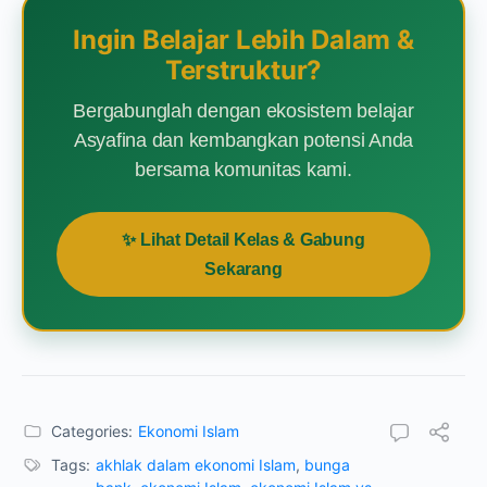
Ingin Belajar Lebih Dalam &
Terstruktur?
Bergabunglah dengan ekosistem belajar
Asyafina dan kembangkan potensi Anda
bersama komunitas kami.
✨ Lihat Detail Kelas & Gabung
Sekarang
Categories:
Ekonomi Islam
Tags:
akhlak dalam ekonomi Islam
,
bunga