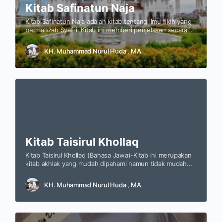
Kitab Safinatun Naja
Kitab Safinatun Naja adalah kitab tentang ilmu fikih yang
bermahzab Syafi'i. Kitab ini memberi penjelasan secara
ringkas dan memuat hal yang penting dalam beribadah.
Kitab ini dikarang oleh Syekh Salim bin Sumair al-
KH. Muhammad Nurul Huda , MA
Hadhrami.
Kitab Taisirul Khollaq
Kitab Taisirul Khollaq (Bahasa Jawa)-Kitab ini merupakan
kitab akhlak yang mudah dipahami namun tidak mudah
untuk diterapkan. Kitab ini diajarkan dipesantren di level
ula(pemula) dan…
KH. Muhammad Nurul Huda , MA