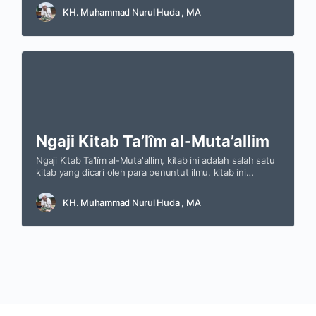
KH. Muhammad Nurul Huda , MA
Ngaji Kitab Ta’lîm al-Muta’allim
Ngaji Kitab Ta'lîm al-Muta'allim, kitab ini adalah salah satu
kitab yang dicari oleh para penuntut ilmu. kitab ini
sebagai petunjuk para penuntut ilmu supaya berhati-hati
dalam melangkah menuntut ilmu. kitab ini dikarang oleh
KH. Muhammad Nurul Huda , MA
ulama besar bernama Imam al-Zarnûji.