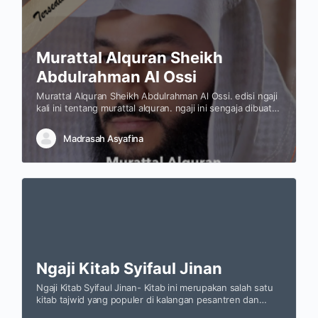
Murattal Alquran Sheikh
Abdulrahman Al Ossi
Murattal Alquran Sheikh Abdulrahman Al Ossi. edisi ngaji
kali ini tentang murattal alquran. ngaji ini sengaja dibuat
untuk para penghafal alquran supaya dapat lebih
mudah …
Madrasah Asyafina
Ngaji Kitab Syifaul Jinan
Ngaji Kitab Syifaul Jinan- Kitab ini merupakan salah satu
kitab tajwid yang populer di kalangan pesantren dan
Madrasah di Indonesia. Ilmu Tajwid adalah ilmu agama…