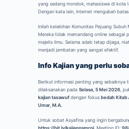
yang sedang mondok, mahasiswa di kota lain
Dengan kata lain, internet mengubah batas
Inilah kelebihan Komunitas Pejuang Subuh
Mereka tidak memandang online sebagai pe
majelis ilmu. Selama adab tetap dijaga, niat
menjadi jembatan yang sangat efektif.
Info Kajian yang perlu sob
Berikut informasi penting yang sebaiknya ti
dilaksanakan pada
Selasa, 5 Mei 2026
, pu
kajian tasawuf
dengan fokus
bedah Kitab 
Umar, M.A.
Untuk sobat Asyafina yang ingin bergabung
https://bit.ly/kajianpsmrpi
. Meeting ID:
98