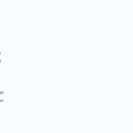
m
i
an
an