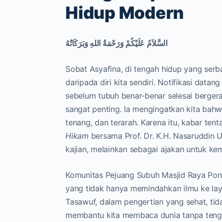
Hidup Modern
السَّلاَمُ عَلَيْكُمْ وَرَحْمَةُ اللهِ وَبَرَكَاتُهُ
Sobat Asyafina, di tengah hidup yang serba
daripada diri kita sendiri. Notifikasi data
sebelum tubuh benar-benar selesai bergerak
sangat penting. Ia mengingatkan kita bahwa 
tenang, dan terarah. Karena itu, kabar t
Hikam
bersama Prof. Dr. K.H. Nasaruddin 
kajian, melainkan sebagai ajakan untuk ke
Komunitas Pejuang Subuh Masjid Raya Pond
yang tidak hanya memindahkan ilmu ke lay
Tasawuf, dalam pengertian yang sehat, tida
membantu kita membaca dunia tanpa tengge