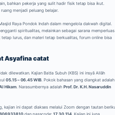
, bahkan pekerja yang sulit hadir fisik tetap bisa ikut.
 ruang menjadi peluang belajar.
 Masjid Raya Pondok Indah dalam mengelola dakwah digital.
ngganti spiritualitas, melainkan sebagai sarana memperluas
 tetap lurus, dan materi tetap berkualitas, forum online bisa
at Asyafina catat
dak dilewatkan. Kajian Ba’da Subuh (KBS) ini insyā Allāh
kul
05.15 – 06.45 WIB
. Pokok bahasan yang diangkat adalah
Al Hikam
. Narasumbernya adalah
Prof. Dr. K.H. Nasaruddin
, kajian ini dapat diakses melalui Zoom dengan tautan beriku
806933810
dan passcode:
17 30 114
. Kajian ini juga