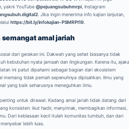
in, yakni YouTube
@pejuangsubuhmrpi
, Instagram
ngsubuh.digital2
. Jika ingin menerima info kajian lanjutan,
lalui
https://bit.ly/infokajian-PSMRPI19
.
n semangat amal jariah
sosial dari gerakan ini. Dakwah yang sehat biasanya tidak
uh kebutuhan nyata jamaah dan lingkungan. Karena itu, ajak
atan ini patut dipahami sebagai bagian dari ekosistem
mal memang tidak pernah sepenuhnya dipisahkan. Ilmu yang
mal yang baik seharusnya meneguhkan ilmu.
penting untuk dirawat. Kadang amal jariah tidak datang dari
 yang konsisten: ikut hadir, menyimak, membagikan informasi,
u. Dari kebiasaan kecil itulah komunitas tumbuh, dan dari
menyebar lebih luas.