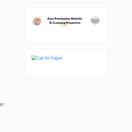
l
ar
t