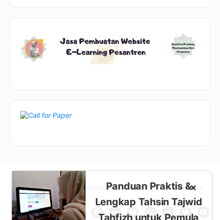
Panduan Praktis &
×
© 2026 - Asyafina Academy
Syarat dan Ketentuan Asyafina
Lengkap Tahsin Tajwid
Tahfizh untuk Pemula