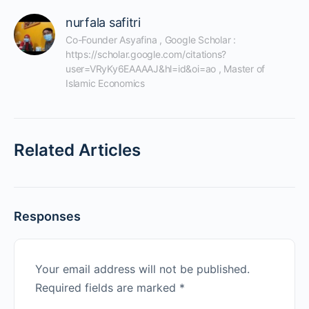
nurfala safitri
Co-Founder Asyafina , Google Scholar : 
https://scholar.google.com/citations?
user=VRyKy6EAAAAJ&hl=id&oi=ao , Master of 
Islamic Economics
Related Articles
Responses
Your email address will not be published.
Required fields are marked
*