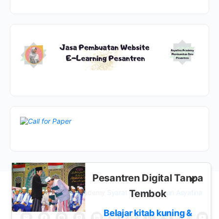
Pesantren Digital Tanpa
×
Tembok
© 2026 - Asyafina Academy
Syarat dan Ketentuan Asyafina
Belajar kitab kuning &