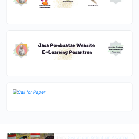
© 2026 - Asyafina Academy
Syarat dan Ketentuan Asyafina