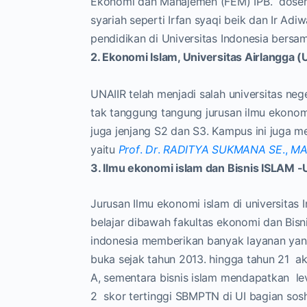
Ekonomi dan Manajemen (FEM) IPB. dosen 
syariah seperti Irfan syaqi beik dan Ir 
pendidikan di Universitas Indonesia bersam
2. Ekonomi Islam, Universitas Airlangga 
UNAIIR telah menjadi salah universitas neg
tak tanggung tangung jurusan ilmu ekonomi
juga jenjang S2 dan S3. Kampus ini juga me
yaitu
Prof
.
Dr
.
RADITYA SUKMANA SE
.,
M
3. Ilmu ekonomi islam dan Bisnis ISLAM -
Jurusan Ilmu ekonomi islam di universitas 
belajar dibawah fakultas ekonomi dan Bisni
indonesia memberikan banyak layanan yan
buka sejak tahun 2013. hingga tahun 21 ak
A, sementara bisnis islam mendapatkan lev
2 skor tertinggi SBMPTN di UI bagian sos