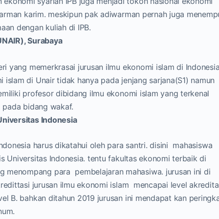
ekonomi syariah IPB juga menjadi tokoh nasional ekonomi
Adiwarman karim. meskipun pak adiwarman pernah juga menemp
aan dengan kuliah di IPB.
(UNAIR), Surabaya
eri yang memerkrasai jurusan ilmu ekonomi islam di Indonesia
 islam di Unair tidak hanya pada jenjang sarjana(S1) namun
miliki profesor dibidang ilmu ekonomi islam yang terkenal
A
pada bidang wakaf.
Universitas Indonesia
Indonesia harus dikatahui oleh para santri. disini mahasiswa
s Universitas Indonesia. tentu fakultas ekonomi terbaik di
g menompang para pembelajaran mahasiwa. jurusan ini di
redittasi jurusan ilmu ekonomi islam mencapai level akredita
el B. bahkan ditahun 2019 jurusan ini mendapat kan peringk
hum.