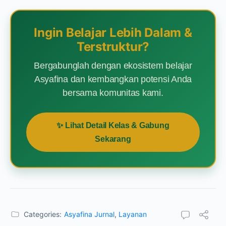
Ingin Belajar Lebih Dalam &
Terstruktur?
Bergabunglah dengan ekosistem belajar
Asyafina dan kembangkan potensi Anda
bersama komunitas kami.
✨ Lihat Detail Kelas & Gabung
Sekarang
Categories:
Asyafina Jurnal
,
Layanan