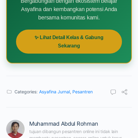
Bergabunglah dengan ekosistem belajar
Asyafina dan kembangkan potensi Anda
bersama komunitas kami.
✨ Lihat Detail Kelas & Gabung
Sekarang
Categories:
Asyafina Jurnal
,
Pesantren
Muhammad Abdul Rohman
tujuan dibangun pesantren online ini tidak lain 
membantu pesantren  secara online untuk terus 