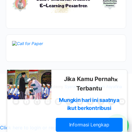
Jika Kamu Pernah
×
© 2026 - Asyafina Academy
Syarat dan Ketentuan Asyafina
Terbantu
Mungkin hari ini saatnya
ikut berkontribusi
Informasi Lengkap
Click here to login or register