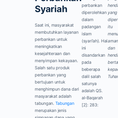
perbankan
hend
Syariah
diperolehkan
yang
dalam
diper
Saat ini, masyarakat
padangan
itu
membutuhkan layanan
islam
menu
perbankan untuk
(syari’ah). Hal
aman
meningkatkan
ini
dan
kesejahteraan dan
disandarkan
henda
menyimpan kekayaan.
pada
bert
Salah satu produk
beberapa
kepa
perbankan yang
dalil salah
Tuha
bertujuan untuk
satunya
menghimpun dana dari
adalah QS.
masyarakat adalah
al-Baqarah
tabungan.
Tabungan
[2]: 283:
merupakan jenis
simpanan dana yang