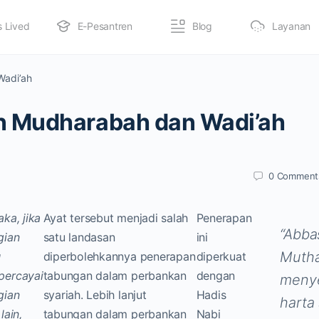
s Lived
E-Pesantren
Blog
Layanan
adi’ah
 Mudharabah dan Wadi’ah
0
Comment
ka, jika
Ayat tersebut menjadi salah
Penerapan
“Abba
gian
satu landasan
ini
Muthal
u
diperbolehkannya penerapan
diperkuat
ercayai
tabungan dalam perbankan
dengan
meny
gian
syariah. Lebih lanjut
Hadis
harta
lain,
tabungan dalam perbankan
Nabi