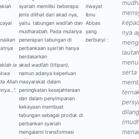
mudha
aklah
syariah memiliki beberapa
riwayat
mensy
jenis dilihat dari akad nya,
Ibnu
kepad
cayai
yaitu tabungan
wadi’ah dan
Abbas
mudharabah.
Pada mulanya
yang
nya a
naikan
penerapan tabungan di
berbunyi :
meng
atnya
perbankaan syari’ah hanya
lauta
berdasarkan
menur
klah ia
akad
wadi’ah
(titipan),
serta 
akwa
namun adanya keperluan
da Allah
masyarakat dalam
memb
nnya…”.
peningkatan kesejahteraan
ternak
dan dalam penyimpanan
persy
kekayaan membuat
dilang
tabungan sebagai produk di
(mudh
perbankan syariah
mena
mengalami transformasi