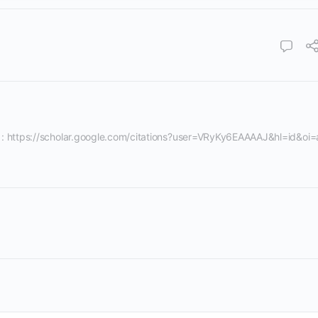
 : https://scholar.google.com/citations?user=VRyKy6EAAAAJ&hl=id&oi=a