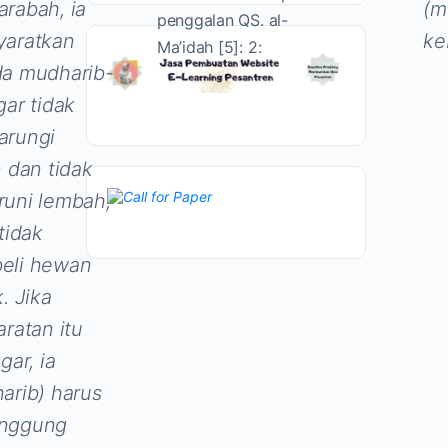
rabah, ia
(m
penggalan QS. al-
aratkan
ke
Ma’idah [5]: 2:
a mudharib-
gar tidak
arungi
n dan tidak
uni lembah,
tidak
eli hewan
. Jika
aratan itu
gar, ia
arib) harus
nggung