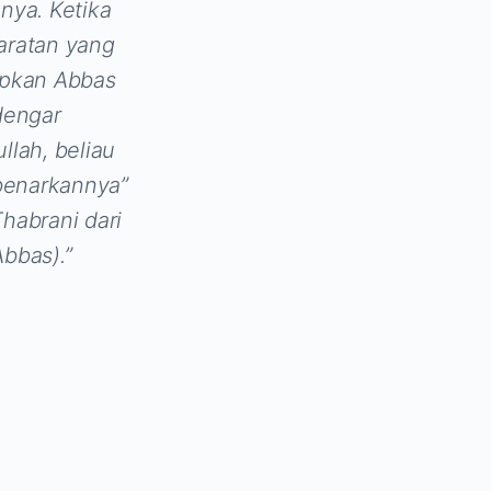
onya. Ketika
aratan yang
apkan Abbas
idengar
llah, beliau
enarkannya”
Thabrani dari
Abbas).”