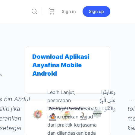
Sign in
Sign up
Download Aplikasi
Asyafina Mobile
Android
s
Lebih Lanjut,
وَتَعَاوَنُوْا
s bin Abdul
….
penerapan
عَلَى الْبِرِّ
lib jika
to
tabungan
mudharabah
وَالتَّقْوٰىۖ
ini merupakan wujud
erahkan
me
dari praktik kerjasama
 sebagai
ka
dan dilandaskan pada