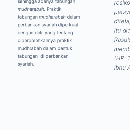
sehingga adanya tabungan
resik
mudharabah.
Praktik
persy
tabungan
mudharabah
dalam
ditet
perbankan syariah diperkuat
itu d
dengan dalil yang tentang
Rasulu
diperbolehkannya praktik
mudhrabah dalam bentuk
memb
tabungan di perbankan
(HR. 
syariah.
Ibnu 