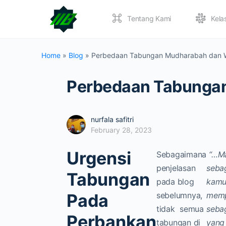
Tentang Kami
Kela
Home
»
Blog
»
Perbedaan Tabungan Mudharabah dan W
Perbedaan Tabungan
nurfala safitri
February 28, 2023
Urgensi
Sebagaimana
“…Ma
penjelasan
seba
Tabungan
pada blog
kam
Pada
sebelumnya,
memp
tidak semua
seba
Perbankan
tabungan di
yang 