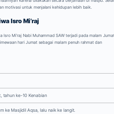
Islamiyah karena dilakukan secara berjamaah di masjid. Sela
n motivasi untuk menjalani kehidupan lebih baik.
wa Isro Mi’raj
iwa Isro Mi’raj Nabi Muhammad SAW terjadi pada malam Juma
eistimewaan hari Jumat sebagai malam penuh rahmat dan
, tahun ke-10 Kenabian
m ke Masjidil Aqsa, lalu naik ke langit.