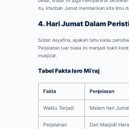
besar, shalat ini juga mempererat ukhuwah 
itu, khutbah Jumat memberikan kita ilmu da
4. Hari Jumat Dalam Peristi
Sobat Asyafina, apakah tahu kalau perist
Perjalanan luar biasa ini menjadi bukti k
mukjizat.
Tabel Fakta Isro Mi’raj
Fakta
Penjelasan
Waktu Terjadi
Malam hari Jumat
Perjalanan
Dari Masjidil Hara