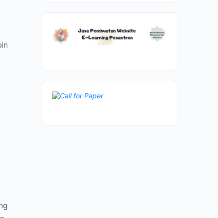
in
ang