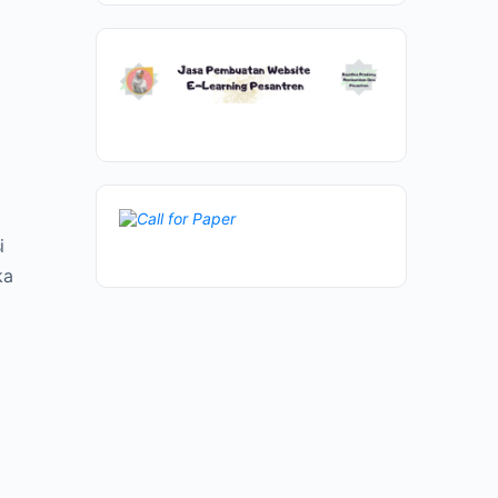
a
g
i
ka