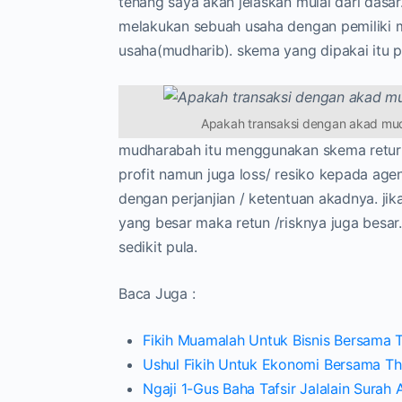
tenang saya akan jelaskan mulai dari das
melakukan sebuah usaha dengan pemiliki m
usaha(mudharib). skema yang dipakai itu pro
Apakah transaksi dengan akad mudh
mudharabah itu menggunakan skema return 
profit namun juga loss/ resiko kepada age
dengan perjanjian / ketentuan akadnya. j
yang besar maka retun /risknya juga besar
sedikit pula.
Baca Juga :
Fikih Muamalah Untuk Bisnis Bersama T
Ushul Fikih Untuk Ekonomi Bersama Thu
Ngaji 1-Gus Baha Tafsir Jalalain Surah 