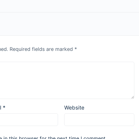
hed.
Required fields are marked
*
l
*
Website
 in this browser for the next time I comment.