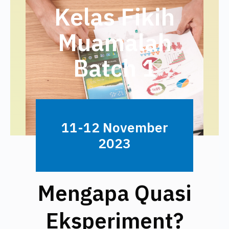
Kelas Fikih
Muamalah
Batch 1
DAFTAR SEKARANG
11-12 November
2023
Mengapa Quasi
Eksperiment?