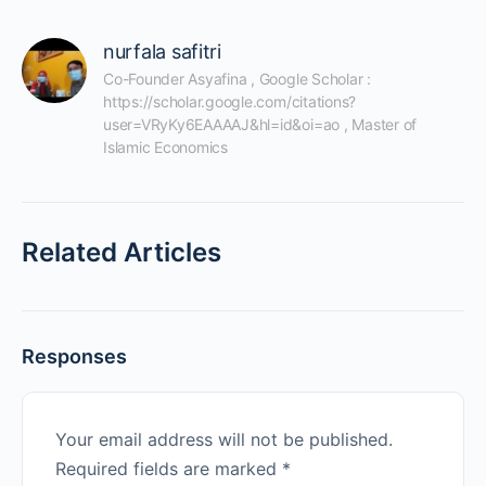
nurfala safitri
Co-Founder Asyafina , Google Scholar : 
https://scholar.google.com/citations?
user=VRyKy6EAAAAJ&hl=id&oi=ao , Master of 
Islamic Economics
Related Articles
Responses
Your email address will not be published.
Required fields are marked
*